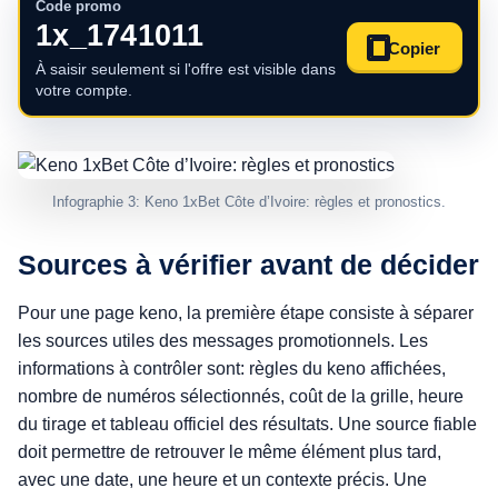
Code promo
1x_1741011
Copier
À saisir seulement si l'offre est visible dans
votre compte.
Infographie 3: Keno 1xBet Côte d’Ivoire: règles et pronostics.
Sources à vérifier avant de décider
Pour une page keno, la première étape consiste à séparer
les sources utiles des messages promotionnels. Les
informations à contrôler sont: règles du keno affichées,
nombre de numéros sélectionnés, coût de la grille, heure
du tirage et tableau officiel des résultats. Une source fiable
doit permettre de retrouver le même élément plus tard,
avec une date, une heure et un contexte précis. Une