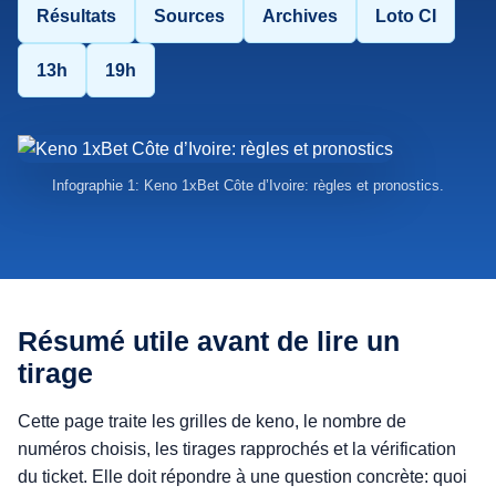
Résultats
Sources
Archives
Loto CI
13h
19h
Infographie 1: Keno 1xBet Côte d’Ivoire: règles et pronostics.
Résumé utile avant de lire un
tirage
Cette page traite les grilles de keno, le nombre de
numéros choisis, les tirages rapprochés et la vérification
du ticket. Elle doit répondre à une question concrète: quoi