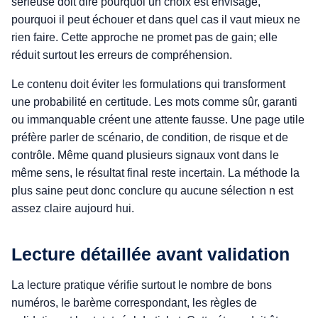
sérieuse doit dire pourquoi un choix est envisagé,
pourquoi il peut échouer et dans quel cas il vaut mieux ne
rien faire. Cette approche ne promet pas de gain; elle
réduit surtout les erreurs de compréhension.
Le contenu doit éviter les formulations qui transforment
une probabilité en certitude. Les mots comme sûr, garanti
ou immanquable créent une attente fausse. Une page utile
préfère parler de scénario, de condition, de risque et de
contrôle. Même quand plusieurs signaux vont dans le
même sens, le résultat final reste incertain. La méthode la
plus saine peut donc conclure qu aucune sélection n est
assez claire aujourd hui.
Lecture détaillée avant validation
La lecture pratique vérifie surtout le nombre de bons
numéros, le barème correspondant, les règles de