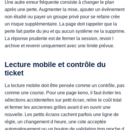
Une autre erreur fréquente consiste à changer le plan
après une perte. Augmenter la mise, ajouter un événement
non étudié ou payer un groupe privé pour se refaire crée
un risque supplémentaire. La page doit rappeler que la
perte fait partie du jeu et qu aucun système ne la supprime.
La réponse prudente est de fermer la session, revoir l
archive et revenir uniquement avec une limite prévue.
Lecture mobile et contrôle du
ticket
La lecture mobile doit être pensée comme un contrôle, pas
comme une course. Pour une page keno, il faut éviter les
sélections accidentelles sur petit écran, relire le coût total
et fermer les anciennes grilles avant d en ouvrir une
nouvelle. Les petits écrans cachent parfois une ligne de
règle, un changement d heure, une cote acceptée
automatiquement ou un bouton de validation trop proche d