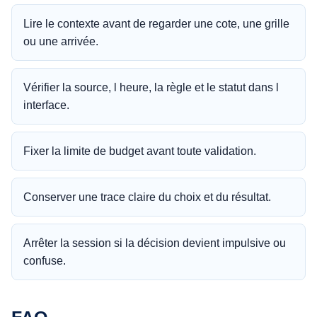
Lire le contexte avant de regarder une cote, une grille
ou une arrivée.
Vérifier la source, l heure, la règle et le statut dans l
interface.
Fixer la limite de budget avant toute validation.
Conserver une trace claire du choix et du résultat.
Arrêter la session si la décision devient impulsive ou
confuse.