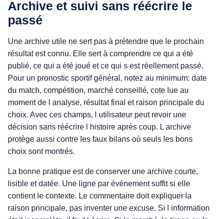
Archive et suivi sans réécrire le
passé
Une archive utile ne sert pas à prétendre que le prochain
résultat est connu. Elle sert à comprendre ce qui a été
publié, ce qui a été joué et ce qui s est réellement passé.
Pour un pronostic sportif général, notez au minimum: date
du match, compétition, marché conseillé, cote lue au
moment de l analyse, résultat final et raison principale du
choix. Avec ces champs, l utilisateur peut revoir une
décision sans réécrire l histoire après coup. L archive
protège aussi contre les faux bilans où seuls les bons
choix sont montrés.
La bonne pratique est de conserver une archive courte,
lisible et datée. Une ligne par événement suffit si elle
contient le contexte. Le commentaire doit expliquer la
raison principale, pas inventer une excuse. Si l information