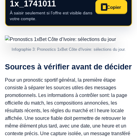
1x_1741011
Copier
À saisir seulement si l'offre est visible dans
votre compte.
Infographie 3: Pronostics 1xBet Côte d’Ivoire: sélections du jour.
Sources à vérifier avant de décider
Pour un pronostic sportif général, la première étape
consiste à séparer les sources utiles des messages
promotionnels. Les informations à contrôler sont: la page
officielle du match, les compositions annoncées, les
résultats récents, les règles du marché et l heure locale
affichée. Une source fiable doit permettre de retrouver le
même élément plus tard, avec une date, une heure et un
contexte précis. Une capture isolée, un message transféré