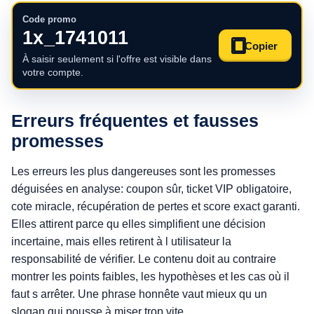
Code promo
1x_1741011
Copier
À saisir seulement si l'offre est visible dans
votre compte.
Erreurs fréquentes et fausses
promesses
Les erreurs les plus dangereuses sont les promesses
déguisées en analyse: coupon sûr, ticket VIP obligatoire,
cote miracle, récupération de pertes et score exact garanti.
Elles attirent parce qu elles simplifient une décision
incertaine, mais elles retirent à l utilisateur la
responsabilité de vérifier. Le contenu doit au contraire
montrer les points faibles, les hypothèses et les cas où il
faut s arrêter. Une phrase honnête vaut mieux qu un
slogan qui pousse à miser trop vite.