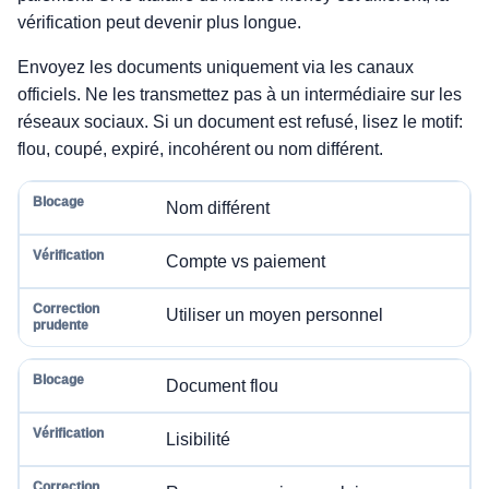
vérification peut devenir plus longue.
Envoyez les documents uniquement via les canaux
officiels. Ne les transmettez pas à un intermédiaire sur les
réseaux sociaux. Si un document est refusé, lisez le motif:
flou, coupé, expiré, incohérent ou nom différent.
Nom différent
Compte vs paiement
Utiliser un moyen personnel
Document flou
Lisibilité