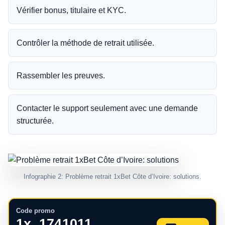
Vérifier bonus, titulaire et KYC.
Contrôler la méthode de retrait utilisée.
Rassembler les preuves.
Contacter le support seulement avec une demande
structurée.
Infographie 2: Problème retrait 1xBet Côte d’Ivoire: solutions.
Code promo
1x_1741011