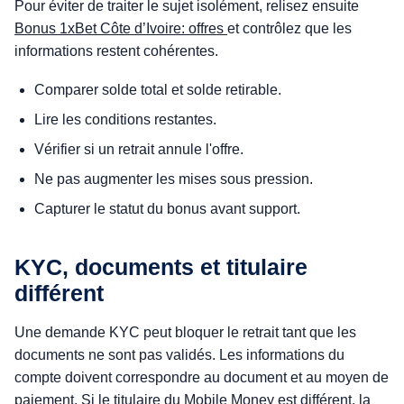
Pour éviter de traiter le sujet isolément, relisez ensuite
Bonus 1xBet Côte d’Ivoire: offres
et contrôlez que les
informations restent cohérentes.
Comparer solde total et solde retirable.
Lire les conditions restantes.
Vérifier si un retrait annule l'offre.
Ne pas augmenter les mises sous pression.
Capturer le statut du bonus avant support.
KYC, documents et titulaire
différent
Une demande KYC peut bloquer le retrait tant que les
documents ne sont pas validés. Les informations du
compte doivent correspondre au document et au moyen de
paiement. Si le titulaire du Mobile Money est différent, la