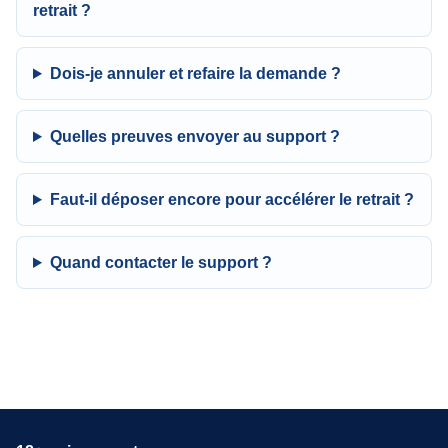
retrait ?
Dois-je annuler et refaire la demande ?
Quelles preuves envoyer au support ?
Faut-il déposer encore pour accélérer le retrait ?
Quand contacter le support ?