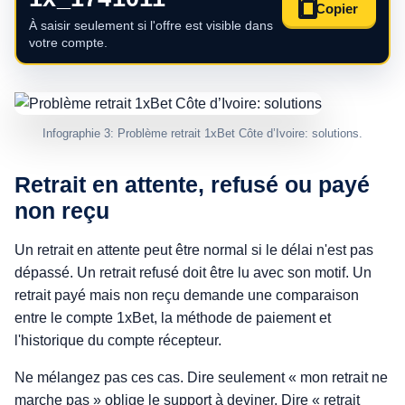
Copier
À saisir seulement si l'offre est visible dans
votre compte.
Infographie 3: Problème retrait 1xBet Côte d’Ivoire: solutions.
Retrait en attente, refusé ou payé
non reçu
Un retrait en attente peut être normal si le délai n'est pas
dépassé. Un retrait refusé doit être lu avec son motif. Un
retrait payé mais non reçu demande une comparaison
entre le compte 1xBet, la méthode de paiement et
l'historique du compte récepteur.
Ne mélangez pas ces cas. Dire seulement « mon retrait ne
marche pas » oblige le support à deviner. Dire « retrait