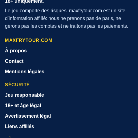
18+ uniquement.
Le jeu comporte des risques. maxfrytour.com est un site
d'information affilié: nous ne prenons pas de paris, ne
gérons pas les comptes et ne traitons pas les paiements.
MAXFRYTOUR.COM
À propos
Contact
Mentions légales
SÉCURITÉ
Jeu responsable
18+ et âge légal
Avertissement légal
Liens affiliés