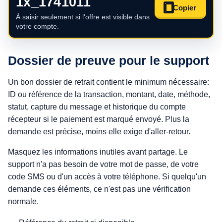
1x_1741011
Copier
À saisir seulement si l'offre est visible dans
votre compte.
Dossier de preuve pour le support
Un bon dossier de retrait contient le minimum nécessaire:
ID ou référence de la transaction, montant, date, méthode,
statut, capture du message et historique du compte
récepteur si le paiement est marqué envoyé. Plus la
demande est précise, moins elle exige d'aller-retour.
Masquez les informations inutiles avant partage. Le
support n'a pas besoin de votre mot de passe, de votre
code SMS ou d'un accès à votre téléphone. Si quelqu'un
demande ces éléments, ce n'est pas une vérification
normale.