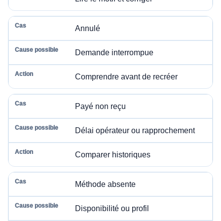
Annulé
Demande interrompue
Comprendre avant de recréer
Payé non reçu
Délai opérateur ou rapprochement
Comparer historiques
Méthode absente
Disponibilité ou profil