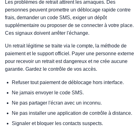
Les problèmes de retrait attirent les arnaques. Des
personnes peuvent promettre un déblocage rapide contre
frais, demander un code SMS, exiger un dépôt
supplémentaire ou proposer de se connecter à votre place.
Ces signaux doivent arrêter l'échange.
Un retrait légitime se traite via le compte, la méthode de
paiement et le support officiel. Payer une personne externe
pour recevoir un retrait est dangereux et ne crée aucune
garantie. Gardez le contrôle de vos accès.
Refuser tout paiement de déblocage hors interface.
Ne jamais envoyer le code SMS.
Ne pas partager l'écran avec un inconnu.
Ne pas installer une application de contrôle à distance.
Signaler et bloquer les contacts suspects.