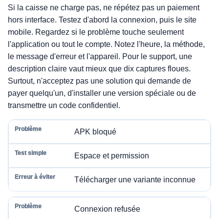
Si la caisse ne charge pas, ne répétez pas un paiement
hors interface. Testez d'abord la connexion, puis le site
mobile. Regardez si le problème touche seulement
l'application ou tout le compte. Notez l'heure, la méthode,
le message d'erreur et l'appareil. Pour le support, une
description claire vaut mieux que dix captures floues.
Surtout, n'acceptez pas une solution qui demande de
payer quelqu'un, d'installer une version spéciale ou de
transmettre un code confidentiel.
APK bloqué
Espace et permission
Télécharger une variante inconnue
Connexion refusée