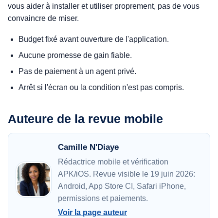
vous aider à installer et utiliser proprement, pas de vous
convaincre de miser.
Budget fixé avant ouverture de l'application.
Aucune promesse de gain fiable.
Pas de paiement à un agent privé.
Arrêt si l'écran ou la condition n'est pas compris.
Auteure de la revue mobile
Camille N'Diaye
Rédactrice mobile et vérification
APK/iOS. Revue visible le 19 juin 2026:
Android, App Store CI, Safari iPhone,
permissions et paiements.
Voir la page auteur