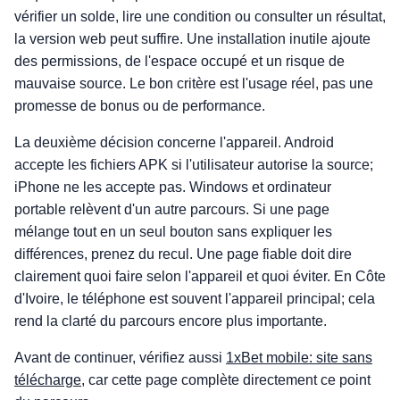
vérifier un solde, lire une condition ou consulter un résultat,
la version web peut suffire. Une installation inutile ajoute
des permissions, de l'espace occupé et un risque de
mauvaise source. Le bon critère est l'usage réel, pas une
promesse de bonus ou de performance.
La deuxième décision concerne l'appareil. Android
accepte les fichiers APK si l'utilisateur autorise la source;
iPhone ne les accepte pas. Windows et ordinateur
portable relèvent d'un autre parcours. Si une page
mélange tout en un seul bouton sans expliquer les
différences, prenez du recul. Une page fiable doit dire
clairement quoi faire selon l'appareil et quoi éviter. En Côte
d'Ivoire, le téléphone est souvent l'appareil principal; cela
rend la clarté du parcours encore plus importante.
Avant de continuer, vérifiez aussi
1xBet mobile: site sans
télécharge
, car cette page complète directement ce point