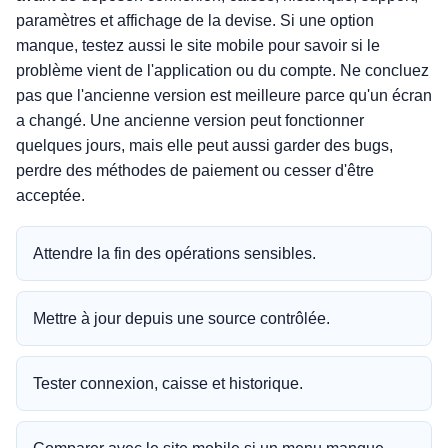
paramètres et affichage de la devise. Si une option
manque, testez aussi le site mobile pour savoir si le
problème vient de l'application ou du compte. Ne concluez
pas que l'ancienne version est meilleure parce qu'un écran
a changé. Une ancienne version peut fonctionner
quelques jours, mais elle peut aussi garder des bugs,
perdre des méthodes de paiement ou cesser d'être
acceptée.
Attendre la fin des opérations sensibles.
Mettre à jour depuis une source contrôlée.
Tester connexion, caisse et historique.