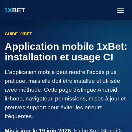
1X
BET
Menu
GUIDE 1XBET
Application mobile 1xBet:
installation et usage CI
L'application mobile peut rendre l'accès plus
pratique, mais elle doit être installée et utilisée
avec méthode. Cette page distingue Android,
iPhone, navigateur, permissions, mises à jour et
preuves support pour éviter les erreurs
fréquentes.
Mis à jour le 19 juin 2026.
Fiche App Store CI