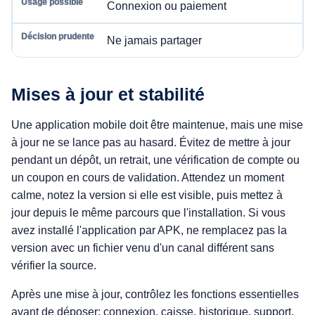
Connexion ou paiement
Ne jamais partager
Mises à jour et stabilité
Une application mobile doit être maintenue, mais une mise
à jour ne se lance pas au hasard. Évitez de mettre à jour
pendant un dépôt, un retrait, une vérification de compte ou
un coupon en cours de validation. Attendez un moment
calme, notez la version si elle est visible, puis mettez à
jour depuis le même parcours que l'installation. Si vous
avez installé l'application par APK, ne remplacez pas la
version avec un fichier venu d'un canal différent sans
vérifier la source.
Après une mise à jour, contrôlez les fonctions essentielles
avant de déposer: connexion, caisse, historique, support,