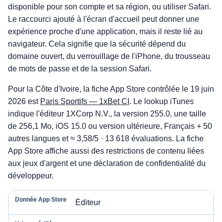
disponible pour son compte et sa région, ou utiliser Safari.
Le raccourci ajouté à l'écran d'accueil peut donner une
expérience proche d'une application, mais il reste lié au
navigateur. Cela signifie que la sécurité dépend du
domaine ouvert, du verrouillage de l'iPhone, du trousseau
de mots de passe et de la session Safari.
Pour la Côte d'Ivoire, la fiche App Store contrôlée le 19 juin
2026 est
Paris Sportifs ― 1xBet CI
. Le lookup iTunes
indique l'éditeur 1XCorp N.V., la version 255.0, une taille
de 256,1 Mo, iOS 15.0 ou version ultérieure, Français + 50
autres langues et ≈ 3,58/5 · 13 618 évaluations. La fiche
App Store affiche aussi des restrictions de contenu liées
aux jeux d'argent et une déclaration de confidentialité du
développeur.
Éditeur