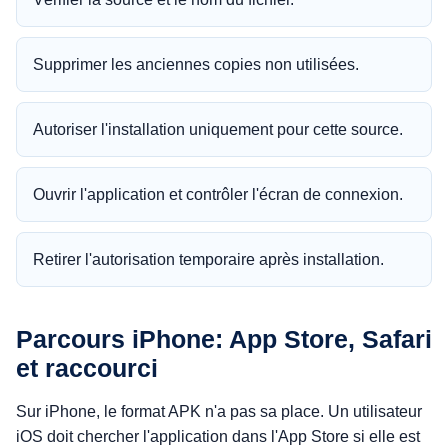
Supprimer les anciennes copies non utilisées.
Autoriser l'installation uniquement pour cette source.
Ouvrir l'application et contrôler l'écran de connexion.
Retirer l'autorisation temporaire après installation.
Parcours iPhone: App Store, Safari
et raccourci
Sur iPhone, le format APK n'a pas sa place. Un utilisateur
iOS doit chercher l'application dans l'App Store si elle est