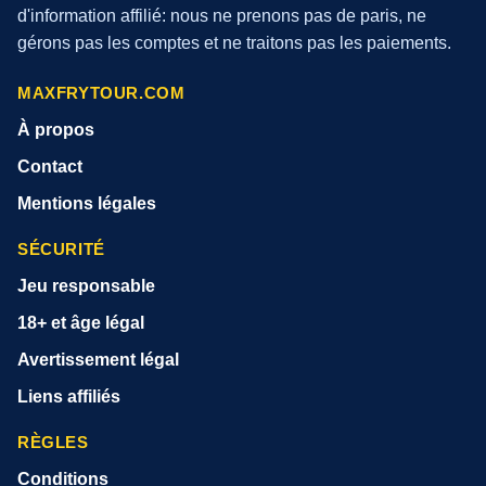
d'information affilié: nous ne prenons pas de paris, ne
gérons pas les comptes et ne traitons pas les paiements.
MAXFRYTOUR.COM
À propos
Contact
Mentions légales
SÉCURITÉ
Jeu responsable
18+ et âge légal
Avertissement légal
Liens affiliés
RÈGLES
Conditions