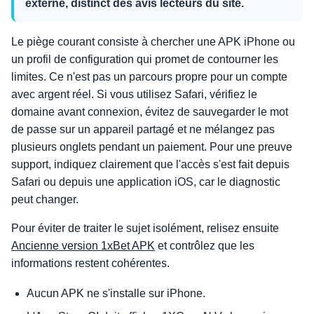
externe, distinct des avis lecteurs du site.
Le piège courant consiste à chercher une APK iPhone ou
un profil de configuration qui promet de contourner les
limites. Ce n'est pas un parcours propre pour un compte
avec argent réel. Si vous utilisez Safari, vérifiez le
domaine avant connexion, évitez de sauvegarder le mot
de passe sur un appareil partagé et ne mélangez pas
plusieurs onglets pendant un paiement. Pour une preuve
support, indiquez clairement que l'accès s'est fait depuis
Safari ou depuis une application iOS, car le diagnostic
peut changer.
Pour éviter de traiter le sujet isolément, relisez ensuite
Ancienne version 1xBet APK
et contrôlez que les
informations restent cohérentes.
Aucun APK ne s'installe sur iPhone.