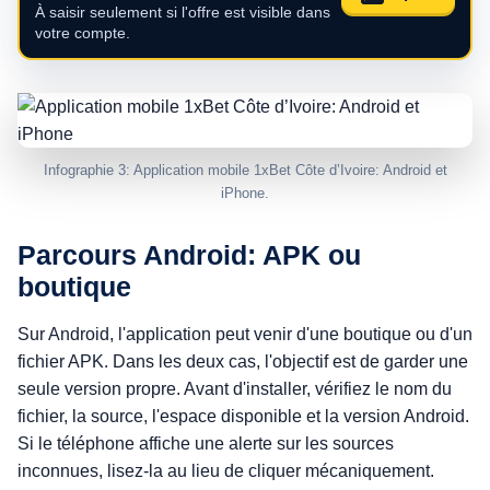
À saisir seulement si l'offre est visible dans
votre compte.
Infographie 3: Application mobile 1xBet Côte d’Ivoire: Android et
iPhone.
Parcours Android: APK ou
boutique
Sur Android, l'application peut venir d'une boutique ou d'un
fichier APK. Dans les deux cas, l'objectif est de garder une
seule version propre. Avant d'installer, vérifiez le nom du
fichier, la source, l'espace disponible et la version Android.
Si le téléphone affiche une alerte sur les sources
inconnues, lisez-la au lieu de cliquer mécaniquement.