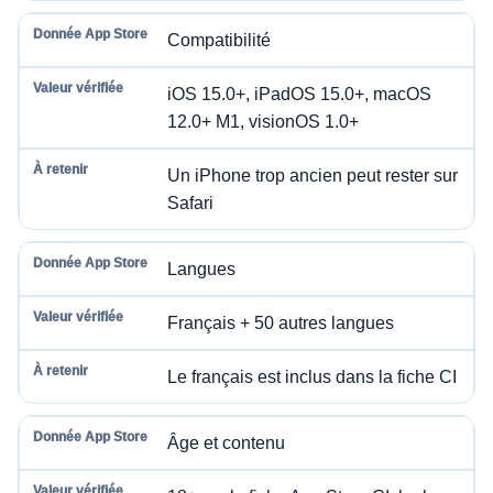
Compatibilité
iOS 15.0+, iPadOS 15.0+, macOS
12.0+ M1, visionOS 1.0+
Un iPhone trop ancien peut rester sur
Safari
Langues
Français + 50 autres langues
Le français est inclus dans la fiche CI
Âge et contenu