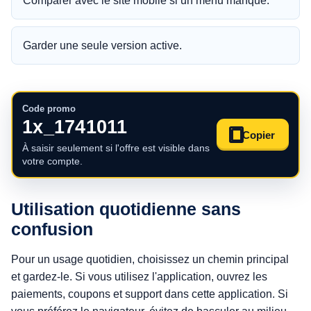
Comparer avec le site mobile si un menu manque.
Garder une seule version active.
Code promo
1x_1741011
Copier
À saisir seulement si l'offre est visible dans
votre compte.
Utilisation quotidienne sans
confusion
Pour un usage quotidien, choisissez un chemin principal
et gardez-le. Si vous utilisez l'application, ouvrez les
paiements, coupons et support dans cette application. Si