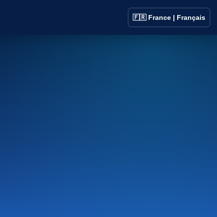
🇫🇷 France | Français