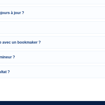
jours à jour ?
e avec un bookmaker ?
s mineur ?
ltat ?